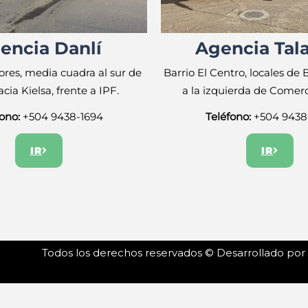
encia Danlí
Agencia Tal
lores, media cuadra al sur de
Barrio El Centro, locales de
cia Kielsa, frente a IPF.
a la izquierda de Comer
ono:
+504 9438-1694
Teléfono:
+504
9438
IR
IR
Todos los derechos reservados © Desarrollado por 