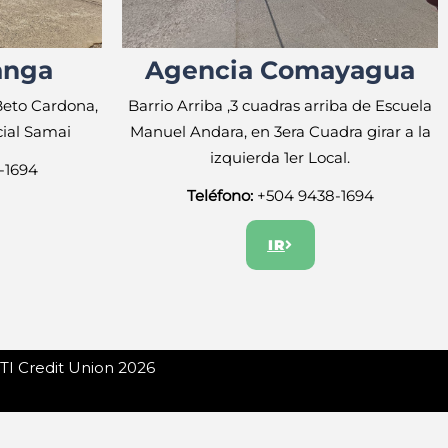
anga
Agencia Comayagua
 Beto Cardona,
Barrio Arriba ,3 cuadras arriba de Escuela
cial Samai
Manuel Andara, en 3era Cuadra girar a la
izquierda 1er Local.
-1694
Teléfono:
+504
9438-1694
IR
TI Credit Union 2026